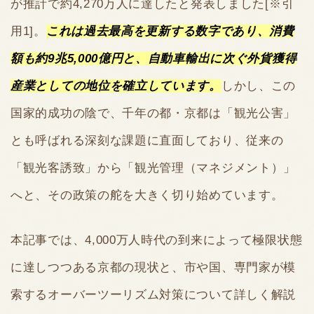
が推計で約4,270万人に達したと発表しました[※引
用1]。
これは過去最高を更新する数字であり、消費
額も約9兆5,000億円と、自動車輸出に次ぐ外貨獲得
産業としての地位を確立しています。
しかし、この
国家的成功の陰で、千年の都・京都は「観光公害」
とも呼ばれる深刻な課題に直面しており、従来の
「観光客誘致」から「観光管理（マネジメント）」
へと、その政策の舵を大きく切り始めています。
本記事では、4,000万人時代の到来によって極限状態
に達しつつある京都の現状と、市や国、専門家が模
索するオーバーツーリズム対策について詳しく解説