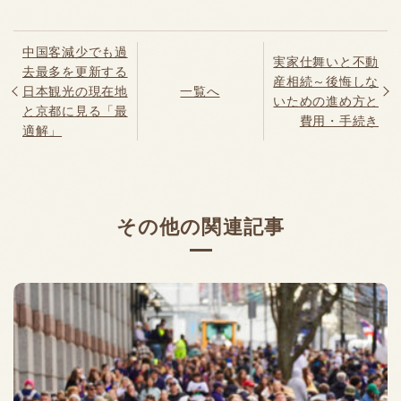
中国客減少でも過
実家仕舞いと不動
去最多を更新する
産相続～後悔しな
日本観光の現在地
一覧へ
いための進め方と
と京都に見る「最
費用・手続き
適解」
その他の関連記事