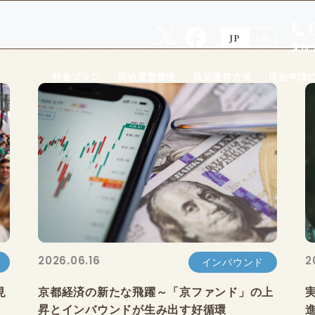
受付
料金プラン
民泊運営管理
民泊運営方法
民泊申請
2026.06.16
2
インバウンド
見
京都経済の新たな飛躍～「京ファンド」の上
昇とインバウンドが生み出す好循環