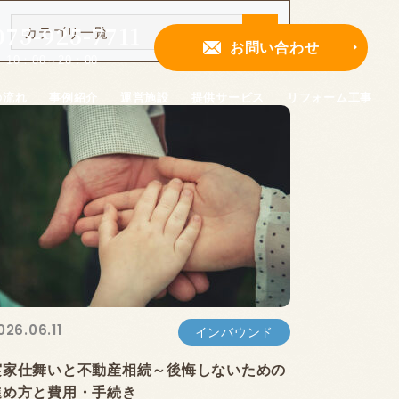
075-925-7711
カテゴリ一覧
お問い合わせ
｜10：00～20：00
の流れ
事例紹介
運営施設
提供サービス
リフォーム工事
026.06.11
インバウンド
実家仕舞いと不動産相続～後悔しないための
進め方と費用・手続き