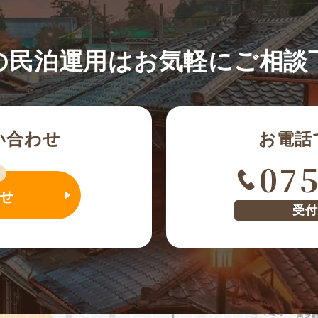
の民泊運用は
お気軽にご相談
い合わせ
お電話
075
せ
受付