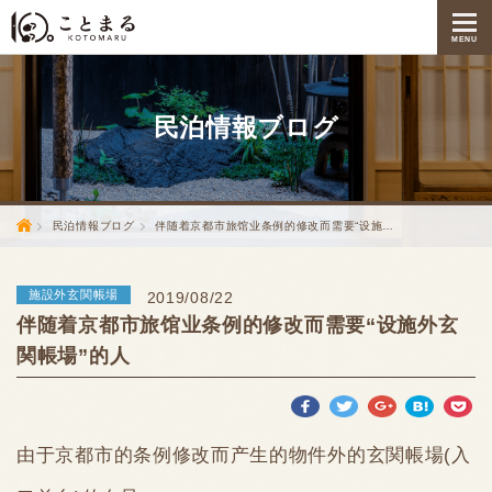
MENU
民泊情報
ブログ
民泊情報ブログ
伴随着京都市旅馆业条例的修改而需要“设施…
施設外玄関帳場
2019/08/22
伴随着京都市旅馆业条例的修改而需要“设施外玄
関帳場”的人
由于京都市的条例修改而产生的物件外的玄関帳場(入