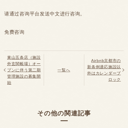
请通过咨询平台发送中文进行咨询。
免费咨询
東山五条店（施設
Airbnb京都市の
外玄関帳場）オー
新条例適応施設以
プンに伴う第二期
一覧へ
外はカレンダーブ
管理施設の募集開
ロック
始
その他の関連記事