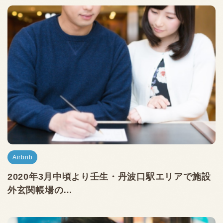
Airbnb
2020年3月中頃より壬生・丹波口駅エリアで施設
外玄関帳場の…