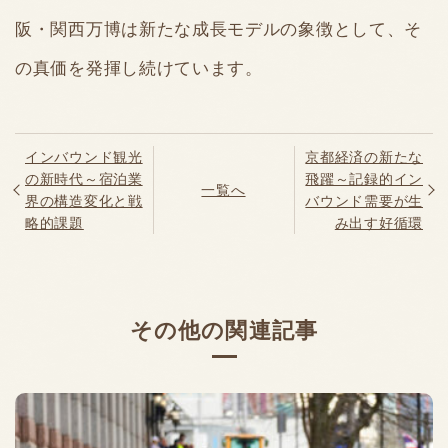
阪・関西万博は新たな成長モデルの象徴として、そ
の真価を発揮し続けています。
インバウンド観光
京都経済の新たな
の新時代～宿泊業
飛躍～記録的イン
一覧へ
界の構造変化と戦
バウンド需要が生
略的課題
み出す好循環
その他の関連記事